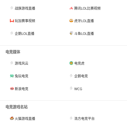
战旗游戏直播
腾讯LOL比赛视频
玩加赛事视频
虎牙LOL直播
企鹅LOL直播
斗鱼LOL直播
电竞媒体
游戏风云
电竞虎
兔玩电竞
企鹅电竞
新浪电竞
WCG
电竞游戏名站
火猫游戏直播
浩方电竞平台