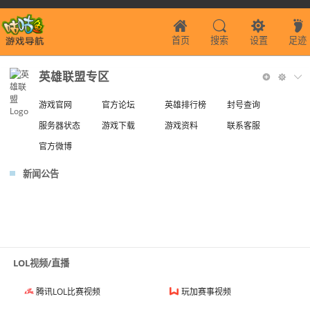
首页
搜索
设置
足迹
英雄联盟专区
游戏官网
官方论坛
英雄排行榜
封号查询
服务器状态
游戏下载
游戏资料
联系客服
官方微博
新闻公告
LOL视频/直播
腾讯LOL比赛视频
玩加赛事视频