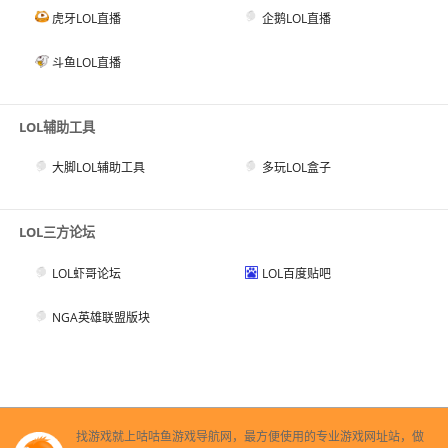
虎牙LOL直播
企鹅LOL直播
斗鱼LOL直播
LOL辅助工具
大脚LOL辅助工具
多玩LOL盒子
LOL三方论坛
LOL虾哥论坛
LOL百度贴吧
NGA英雄联盟版块
找游戏就上咕咕鱼游戏导航网，最方便使用的专业游戏网址站，做