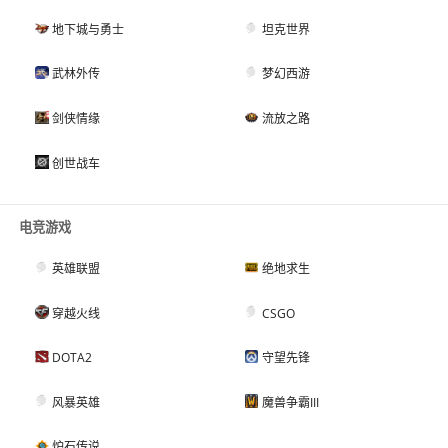
地下城与勇士
坦克世界
武林外传
梦幻西游
剑侠情缘
流放之路
创世战车
电竞游戏
英雄联盟
绝地求生
穿越火线
CSGO
DOTA2
守望先锋
风暴英雄
魔兽争霸III
炉石传说